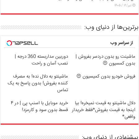
تیر/۱۲ / ۱۴۰۵
برترین‌ها از دنیای وب:
از سراسر وب
ماشینت رو بدون دردسر بفروش |
دوربین مداربسته 360 درجه |
بدون کمسیون 😍
نصب آسان و راحت
فروش خودرو بدون کمیسیون 😍
ماشینتو به دلال نده! به مصرف
کننده بفروش! بدون پاسخ به یک
تماس
دلال ماشینتو به قیمت نمیخره! بیا
خرید موبایل با اسنپ پی | در ۴
اینجا به قیمت بفروش*فقط خریدار
قسط بدون سود و کارمزد!
واقعی*
پیشنهادی از دنیای وب: