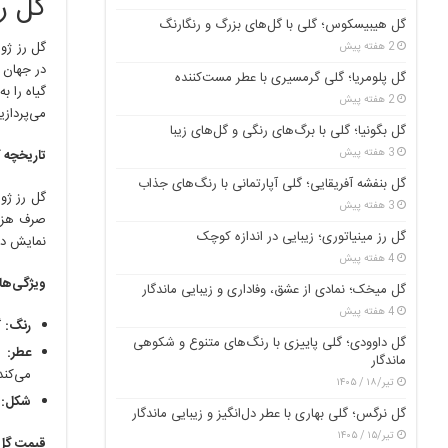
گل رز
گل هیبیسکوس؛ گلی با گل‌های بزرگ و رنگارنگ
2 هفته پیش
در جهان ش
گل پلومریا؛ گلی گرمسیری با عطر مست‌کننده
گیاه را ب
2 هفته پیش
می‌پردازی
گل بگونیا؛ گلی با برگ‌های رنگی و گل‌های زیبا
3 هفته پیش
تاریخچه گ
گل بنفشه آفریقایی؛ گلی آپارتمانی با رنگ‌های جذاب
3 هفته پیش
گل رز مینیاتوری؛ زیبایی در اندازه کوچک
نمایش در
4 هفته پیش
ویژگی‌ها
گل میخک؛ نمادی از عشق، وفاداری و زیبایی ماندگار
4 هفته پیش
رنگ:
گ
گل داوودی؛ گلی پاییزی با رنگ‌های متنوع و شکوهی
عطر:
ای
ماندگار
می‌کند
تیر/۱۸ / ۱۴۰۵
شکل:
گ
گل نرگس؛ گلی بهاری با عطر دل‌انگیز و زیبایی ماندگار
تیر/۱۵ / ۱۴۰۵
قیمت گل 