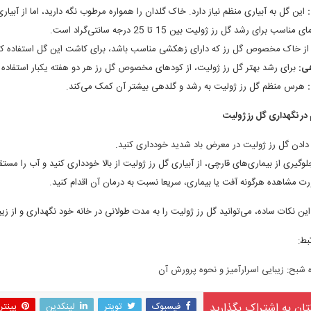
این گل به آبیاری منظم نیاز دارد. خاک گلدان را همواره مرطوب نگه دارید، اما از آبی
 مناسب برای رشد گل رز ژولیت بین 15 تا 25 درجه سانتی‌گراد است.
ز خاک مخصوص گل رز که دارای زهکشی مناسب باشد، برای کاشت این گل استفاده کن
ی:
برای رشد بهتر گل رز ژولیت، از کودهای مخصوص گل رز هر دو هفته یکبار استفاده ک
هرس منظم گل رز ژولیت به رشد و گلدهی بیشتر آن کمک می‌کند.
در نگهداری گل رز ژولیت
ر دادن گل رز ژولیت در معرض باد شدید خودداری کنید.
لوگیری از بیماری‌های قارچی، از آبیاری گل رز ژولیت از بالا خودداری کنید و آب را مستق
ت مشاهده هرگونه آفت یا بیماری، سریعا نسبت به درمان آن اقدام کنید.
این نکات ساده، می‌توانید گل رز ژولیت را به مدت طولانی در خانه خود نگهداری و از زیب
بط:
 شبح: زیبایی اسرارآمیز و نحوه پرورش آن
تان به اشتراک بگذارید
فیسبوک
تویتر
لینکدین
پینت