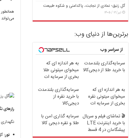
گل زنبق؛ نمادی از نجابت، پاکدامنی و شکوه طبیعت
همانطور 
تیر/۱۲ / ۱۴۰۵
می‌تواند تا 25 دلار یا بیشتر باشد. یک دسته گل رز ژولیت می‌تواند صدها دلا
برترین‌ها از دنیای وب:
از سراسر وب
سرمایه‌گذاری بلندمدت
به هر اندازه ای که
با خرید طلا از دیجی‌کالا
میخوای میتونی طلا
بخری از سرمایه ات
محافظت کنی
به هر اندازه ای که
سرمایه‌گذاری بلندمدت
میخوای میتونی نقره
با خرید نقره از
بخری از سرمایه ات
دیجی‌کالا
رازهای نگ
محافظت کنی
🎬 تماشای فیلم و سریال
سرمایه گذاری امن با
نگهداری گ
با خرید اینترنت LTE
طلا و نقره دیجی کالا
پیشگامان در 4 قسط
نور:
گل ر