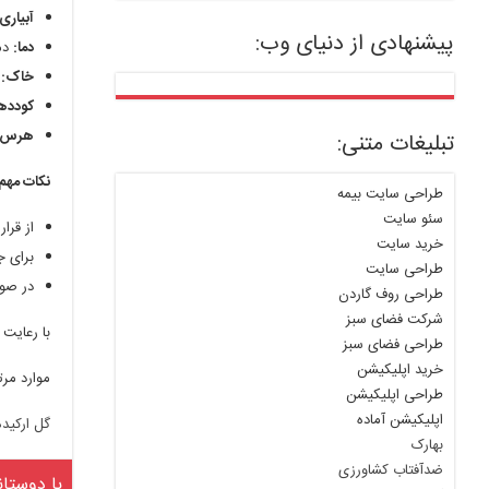
آبیاری:
پیشنهادی از دنیای وب:
دما:
دمای
خاک:
ا
کودده
هرس:
تبلیغات متنی:
نکات مهم 
طراحی سایت بیمه
سئو سایت
از قرا
خرید سایت
برای ج
طراحی سایت
در صور
طراحی روف گاردن
شرکت فضای سبز
با رعایت 
طراحی فضای سبز
خرید اپلیکیشن
موارد مرت
طراحی اپلیکیشن
اپلیکیشن آماده
گل ارکیده
بهارک
ضدآفتاب کشاورزی
با دوستان