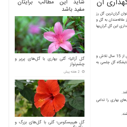
گهداری آن
شاید این مطالب برایتان
مفید باشد
ل رز جهان و رازهای نگهداری آن ، گل رز ژولیت (Juliet Rose) به عنوان گران‌ترین گل رز
علاقه‌مندان به گل و
اری این گل گران‌بها
گل رز ژولیت توسط دیوید آستین (David Austin)، پرورش‌دهنده مشهور گل رز انگلیسی، پس از 15 سال تلاش و
گل آزالیا؛ گلی بهاری با گل‌های پرپر و
ی اولین بار در نمایشگاه گل چلسی به
چشم‌نواز
2 هفته پیش
شد.
های بهاری را تداعی
ند.
گل هیبیسکوس؛ گلی با گل‌های بزرگ و